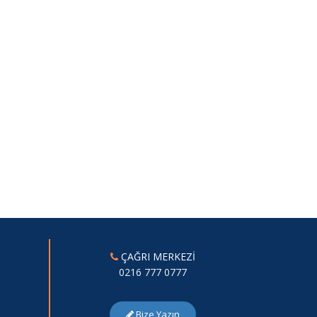
ÇAĞRI MERKEZİ
0216 777 0777
Bize Yazın