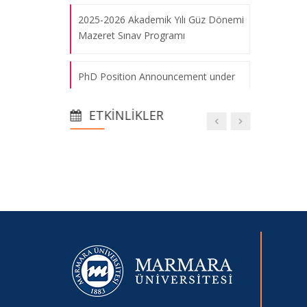
2025-2026 Akademik Yılı Güz Dönemi
Mazeret Sınav Programı
PhD Position Announcement under
the SOCIAL Doctoral Network (Marie
Skłodowska-Curie Actions)
ETKINLIKLER
2025-2026 Eğitim-Öğretim Yılı Güz
Yarıyılı Ara Sınav Programı
2025-2026 Akademik Yılı Güz Dönemi
Ders Programı
Oryantasyon Toplantısı
2024-2025 Eğitim-Öğretim Yılı Bahar