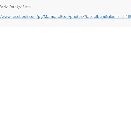
azla fotoğraf için:
://www.facebook.com/pg/MarmaraEcon/photos/?tab=album&album_id=18