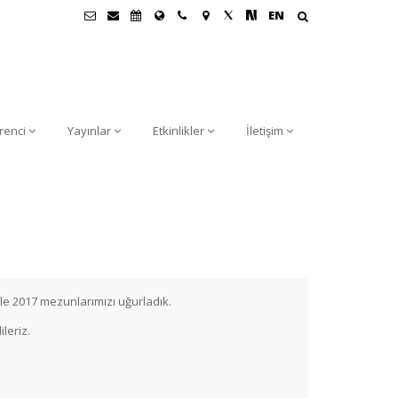
EN
renci
Yayınlar
Etkinlikler
İletişim
le 2017 mezunlarımızı uğurladık.
leriz.