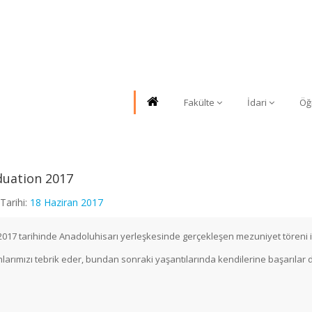
Fakülte
İdari
Öğ
uation 2017
Tarihi:
18 Haziran 2017
2017 tarihinde Anadoluhisarı yerleşkesinde gerçekleşen mezuniyet töreni i
arımızı tebrik eder, bundan sonraki yaşantılarında kendilerine başarılar di