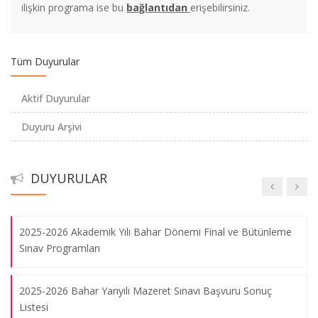
ilişkin programa ise bu
bağlantıdan
erişebilirsiniz.
2024-2025 Eğitim Öğretim Yılı Güz Yarıyılı Final ve Bütünleme
Sınav Programı
Tüm Duyurular
2024-2025 Eğitim Öğretim Yılı Güz Yarıyılı Ara Sınav Mazeret
Programı
Aktif Duyurular
Duyuru Arşivi
2024-2025 Eğitim Öğretim Yılı Güz Yarıyılı Lisans Ders
Programı
DUYURULAR
2023-2024 Bahar Yarıyılı Tek Ders Sınavı
2025-2026 Akademik Yılı Bahar Dönemi Final ve Bütünleme
Sınav Programları
2025-2026 Bahar Yarıyılı Mazeret Sınavı Başvuru Sonuç
Listesi