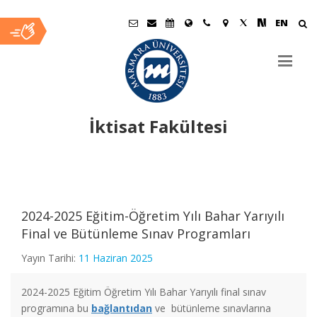
EN
İktisat Fakültesi
Ana
İçerik
2024-2025 Eğitim-Öğretim Yılı Bahar Yarıyılı
2024-2025 Eğitim-Öğretim Yılı Bahar Yarıyılı Ara Sınav
Final ve Bütünleme Sınav Programları
Programı
Yayın Tarihi:
11 Haziran 2025
2024-2025 Güz Dönemi Tek Ders Sınavı
2024-2025 Eğitim Öğretim Yılı Bahar Yarıyılı final sınav
programına bu
bağlantıdan
ve bütünleme sınavlarına