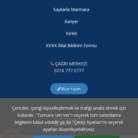
2024-2025 Eğitim-Öğretim Yılı Bahar Yarıyılı Ara Sınav
Sayılarla Marmara
Programı
Kariyer
KVKK
2024-2025 Güz Dönemi Tek Ders Sınavı
KVKK İhlal Bildirim Formu
2024-2025 Eğitim Öğretim Yılı Güz Yarıyılı Final ve Bütünleme
Sınav Programı
ÇAĞRI MERKEZİ
0216 777 0777
2024-2025 Eğitim Öğretim Yılı Güz Yarıyılı Ara Sınav Mazeret
Programı
Bize Yazın
2024-2025 Eğitim Öğretim Yılı Güz Yarıyılı Lisans Ders
Çerezler, içeriği kişiselleştirmek ve trafiği analiz etmek için
Programı
kullanılır. "Tümüne İzin Ver"i seçerek tüm tanımlama
bilgilerini kabul edebilir ya da "Çerez Ayarları"nı seçerek
Çerez Ayarları
ayarları düzenleyebilirsiniz.
2023-2024 Bahar Yarıyılı Tek Ders Sınavı