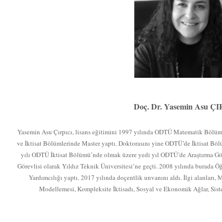
Doç. Dr. Yasemin Asu Ç
Yasemin Asu Çırpıcı, lisans eğitimini 1997 yılında ODTÜ Matematik Böl
ve İktisat Bölümlerinde Master yaptı. Doktorasını yine ODTÜ’de İktisat B
yılı ODTÜ İktisat Bölümü’nde olmak üzere yedi yıl ODTÜ’de Araştırma Göre
Görevlisi olarak Yıldız Teknik Üniversitesi’ne geçti. 2008 yılında burada Ö
Yardımcılığı yaptı. 2017 yılında doçentlik unvanını aldı. İlgi alanları,
Modellemesi, Kompleksite İktisadı, Sosyal ve Ekonomik Ağlar, Sis