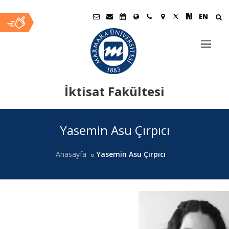
EN
İktisat Fakültesi
Ana
Yasemin Asu Çırpıcı
İçerik
Anasayfa
Yasemin Asu Çırpıcı