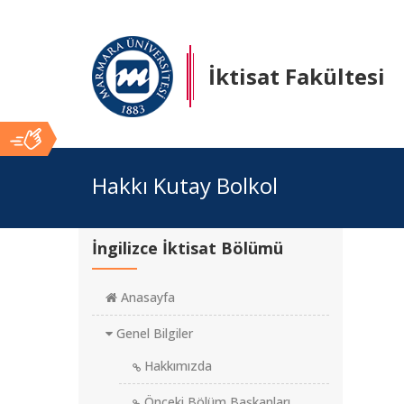
İktisat Fakültesi
Ana
Hakkı Kutay Bolkol
İçerik
İngilizce İktisat Bölümü
Anasayfa
Genel Bilgiler
Hakkımızda
Önceki Bölüm Başkanları