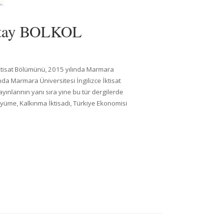
Kutay BOLKOL
 İktisat Bölümünü, 2015 yılında Marmara
nda Marmara Üniversitesi İngilizce İktisat
ınlarının yanı sıra yine bu tür dergilerde
Büyüme, Kalkınma İktisadı, Türkiye Ekonomisi