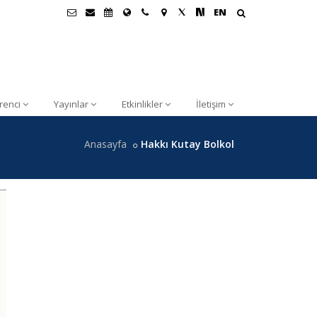
EN
renci
Yayınlar
Etkinlikler
İletişim
Anasayfa
Hakkı Kutay Bolkol