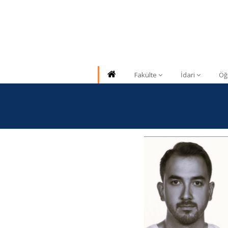
Fakülte
İdari
Öğ